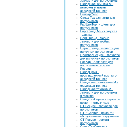
запчасти для погрузчиков
Складская Техника М -
интернет магазин
складской техники
БулКарСнаб
Склад Тех запчасти для
погрузчиков
КарШинТорг - Шины для
погрузчиков
ЕвроСклад М - складская
техника
Парт-Трейд - любые
запчасти для любых
погрузчиков
ПартсТрейд - запчасти для
вилочных погрузчиков
ПромКарРесурс - запчасти
для вилочных погрузчиков
РосКар - Запчасти для
погрузчиков по всей
России
СкладПром -
промышленный портал о
складской технике
Складские технологии М -
складская техника
Складская техника М -
запчасти для погрузчиков
в Москве
СкладТехСервис- сервис и
ремонт погрузчиков
СТ Ресурс - запчасти для
погрузчиков
СТР-Сервис - ремонт и
обслуживание погрузчиков
СТ Ресурс - ремонт
погрузчиков
СкладТехСервис -