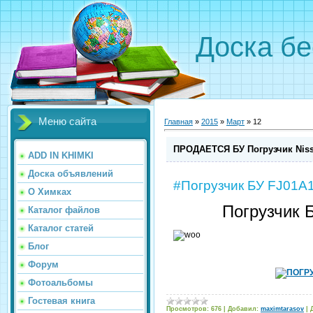
Доска бе
Меню сайта
Главная
»
2015
»
Март
»
12
ПРОДАЕТСЯ БУ Погрузчик Niss
ADD IN KHIMKI
Доска объявлений
#Погрузчик БУ FJ01A
О Химках
Погрузчик 
Каталог файлов
Каталог статей
Блог
Форум
Фотоальбомы
Гостевая книга
Просмотров:
676
|
Добавил:
maximtarasov
|