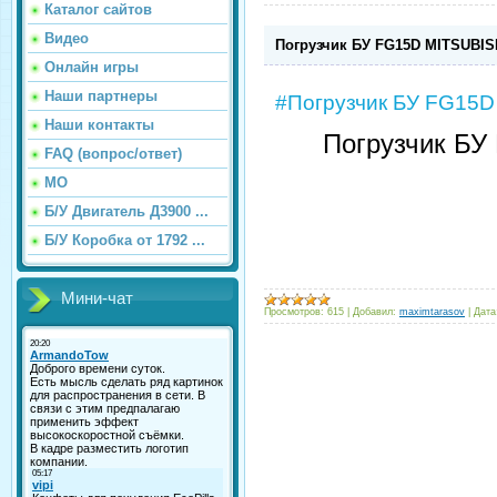
Каталог сайтов
Видео
Погрузчик БУ FG15D MITSUBIS
Онлайн игры
Наши партнеры
#Погрузчик БУ FG15D
Наши контакты
Погрузчик Б
FAQ (вопрос/ответ)
МО
Б/У Двигатель Д3900 ...
Б/У Коробка от 1792 ...
Мини-чат
Просмотров:
615
|
Добавил:
maximtarasov
|
Дата