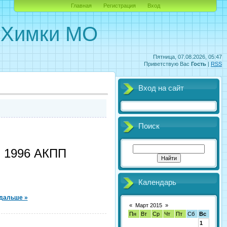
Главная
Регистрация
Вход
. Химки МО
Пятница, 07.08.2026, 05:47
Приветствую Вас
Гость
|
RSS
Вход на сайт
Поиск
й 1996 АКПП
Календарь
 дальше »
«
Март 2015
»
Пн
Вт
Ср
Чт
Пт
Сб
Вс
1