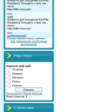
Для добавления необходима
авторизация
Наш опрос
Оцените мой сайт
Отлично
Хорошо
Неплохо
Плохо
Ужасно
Результаты
|
Архив опросов
Всего ответов:
1
Статистика