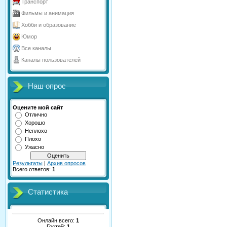
Транспорт
Фильмы и анимация
Хобби и образование
Юмор
Все каналы
Каналы пользователей
Наш опрос
Оцените мой сайт
Отлично
Хорошо
Неплохо
Плохо
Ужасно
Результаты
|
Архив опросов
Всего ответов:
1
Статистика
Онлайн всего:
1
Гостей:
1