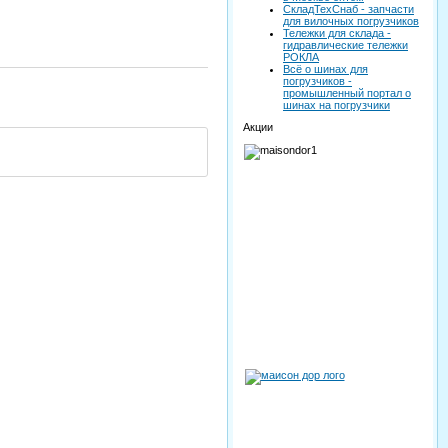
СкладТехСнаб - запчасти
для вилочных погрузчиков
Тележки для склада -
гидравлические тележки
РОКЛА
Всё о шинах для
погрузчиков -
промышленный портал о
шинах на погрузчики
Акции