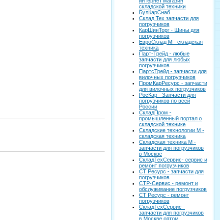
интернет магазин
складской техники
БулКарСнаб
Склад Тех запчасти для
погрузчиков
КарШинТорг - Шины для
погрузчиков
ЕвроСклад М - складская
техника
Парт-Трейд - любые
запчасти для любых
погрузчиков
ПартсТрейд - запчасти для
вилочных погрузчиков
ПромКарРесурс - запчасти
для вилочных погрузчиков
РосКар - Запчасти для
погрузчиков по всей
России
СкладПром -
промышленный портал о
складской технике
Складские технологии М -
складская техника
Складская техника М -
запчасти для погрузчиков
в Москве
СкладТехСервис- сервис и
ремонт погрузчиков
СТ Ресурс - запчасти для
погрузчиков
СТР-Сервис - ремонт и
обслуживание погрузчиков
СТ Ресурс - ремонт
погрузчиков
СкладТехСервис -
запчасти для погрузчиков
в Москве оптом