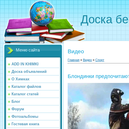
Доска бе
Меню сайта
Видео
Главная
»
Видео
»
Спорт
ADD IN KHIMKI
Доска объявлений
Блондинки предпочитают
О Химках
Каталог файлов
Каталог статей
Блог
Форум
Фотоальбомы
Гостевая книга