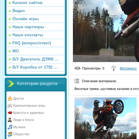
Каталог сайтов
Видео
Онлайн игры
Наши партнеры
Наши контакты
FAQ (вопрос/ответ)
МО
Б/У Двигатель Д3900 ...
Б/У Коробка от 1792 ...
Просмотры
: 0
Мотокросс
Описание материала
:
Категории раздела
Веселые трюки, шутливое катание и отс
Другое
Компьютерные игры
Красота и здоровье
Люди и блоги
Музыка
Общество