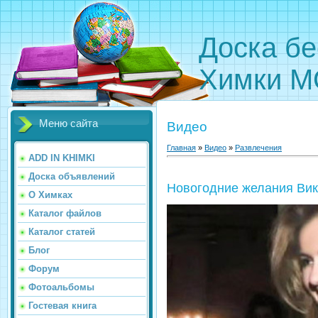
Доска бе
Химки М
Меню сайта
Видео
Главная
»
Видео
»
Развлечения
ADD IN KHIMKI
Доска объявлений
Новогодние желания Вик
О Химках
Каталог файлов
Каталог статей
Блог
Форум
Фотоальбомы
Гостевая книга