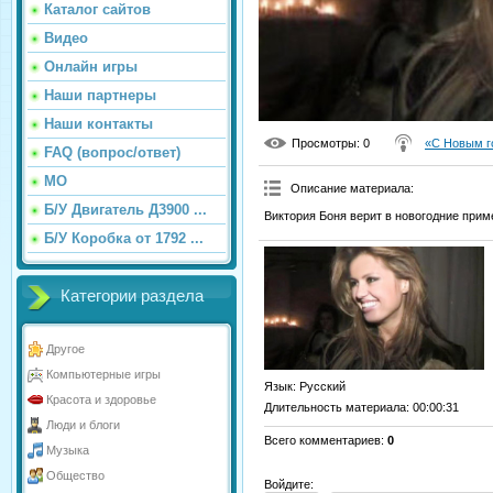
Каталог сайтов
Видео
Онлайн игры
Наши партнеры
Наши контакты
Просмотры
: 0
«С Новым г
FAQ (вопрос/ответ)
МО
Описание материала
:
Б/У Двигатель Д3900 ...
Виктория Боня верит в новогодние прим
Б/У Коробка от 1792 ...
Категории раздела
Другое
Компьютерные игры
Язык
: Русский
Красота и здоровье
Длительность материала
: 00:00:31
Люди и блоги
Всего комментариев
:
0
Музыка
Общество
Войдите: