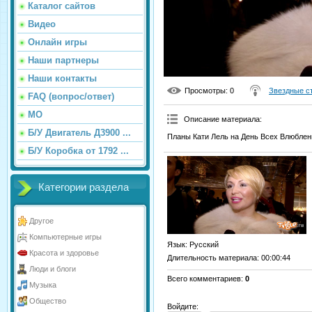
Каталог сайтов
Видео
Онлайн игры
Наши партнеры
Наши контакты
Просмотры
: 0
Звездные с
FAQ (вопрос/ответ)
МО
Описание материала
:
Б/У Двигатель Д3900 ...
Планы Кати Лель на День Всех Влюблен
Б/У Коробка от 1792 ...
Категории раздела
Другое
Компьютерные игры
Язык
: Русский
Красота и здоровье
Длительность материала
: 00:00:44
Люди и блоги
Всего комментариев
:
0
Музыка
Общество
Войдите: