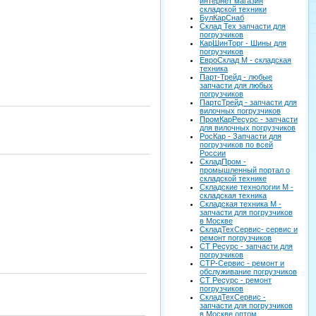
интернет магазин
складской техники
БулКарСнаб
Склад Тех запчасти для
погрузчиков
КарШинТорг - Шины для
погрузчиков
ЕвроСклад М - складская
техника
Парт-Трейд - любые
запчасти для любых
погрузчиков
ПартсТрейд - запчасти для
вилочных погрузчиков
ПромКарРесурс - запчасти
для вилочных погрузчиков
РосКар - Запчасти для
погрузчиков по всей
России
СкладПром -
промышленный портал о
складской технике
Складские технологии М -
складская техника
Складская техника М -
запчасти для погрузчиков
в Москве
СкладТехСервис- сервис и
ремонт погрузчиков
СТ Ресурс - запчасти для
погрузчиков
СТР-Сервис - ремонт и
обслуживание погрузчиков
СТ Ресурс - ремонт
погрузчиков
СкладТехСервис -
запчасти для погрузчиков
в Москве оптом