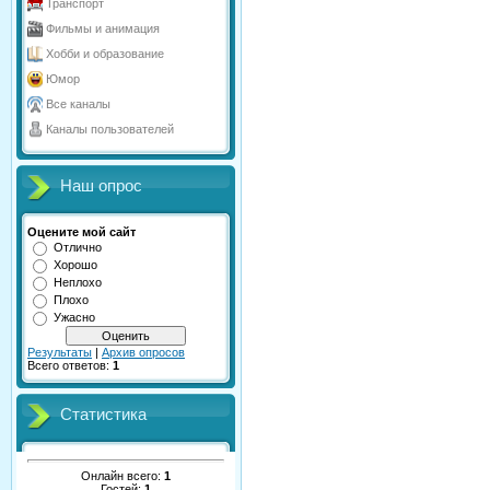
Транспорт
Фильмы и анимация
Хобби и образование
Юмор
Все каналы
Каналы пользователей
Наш опрос
Оцените мой сайт
Отлично
Хорошо
Неплохо
Плохо
Ужасно
Результаты
|
Архив опросов
Всего ответов:
1
Статистика
Онлайн всего:
1
Гостей:
1