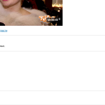
00:00:44
трасти
ных.