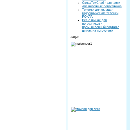
СкладТехСнаб - запчасти
для вилочных погрузчиков
Тележки для склада -
гидравлические тележки
РОКЛА
Всё о шинах для
погрузчиков -
промышленный портал о
шинах на погрузчики
Акции