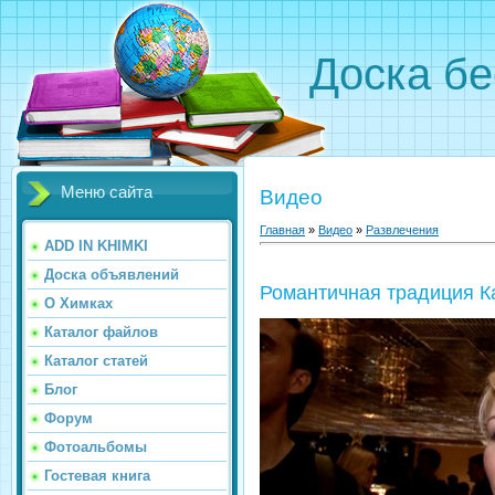
Доска бе
Меню сайта
Видео
Главная
»
Видео
»
Развлечения
ADD IN KHIMKI
Доска объявлений
Романтичная традиция К
О Химках
Каталог файлов
Каталог статей
Блог
Форум
Фотоальбомы
Гостевая книга