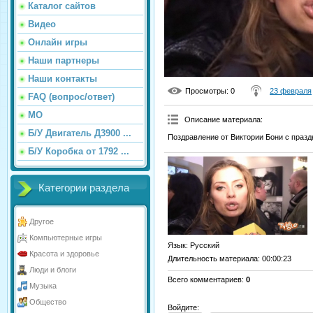
Каталог сайтов
Видео
Онлайн игры
Наши партнеры
Наши контакты
Просмотры
: 0
23 февраля
FAQ (вопрос/ответ)
МО
Описание материала
:
Б/У Двигатель Д3900 ...
Поздравление от Виктории Бони с праз
Б/У Коробка от 1792 ...
Категории раздела
Другое
Компьютерные игры
Язык
: Русский
Красота и здоровье
Длительность материала
: 00:00:23
Люди и блоги
Всего комментариев
:
0
Музыка
Общество
Войдите: