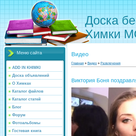
Доска бе
Химки М
Меню сайта
Видео
Главная
»
Видео
»
Развлечения
ADD IN KHIMKI
Доска объявлений
Виктория Боня поздравл
О Химках
Каталог файлов
Каталог статей
Блог
Форум
Фотоальбомы
Гостевая книга