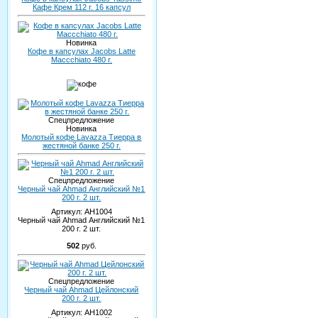
Кафе Крем 112 г. 16 капсул
Новинка
Кофе в капсулах Jacobs Latte
Maccchiato 480 г.
Спецпредложение
Новинка
Молотый кофе Lavazza Тиерра в
жестяной банке 250 г.
Спецпредложение
Черный чай Ahmad Английский №1
200 г. 2 шт.
Артикул:
AH1004
Черный чай Ahmad Английский №1
200 г. 2 шт.
502
руб.
Спецпредложение
Черный чай Ahmad Цейлонский
200 г. 2 шт.
Артикул:
AH1002