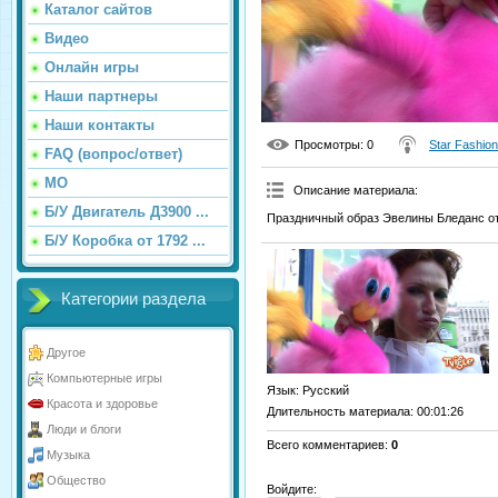
Каталог сайтов
Видео
Онлайн игры
Наши партнеры
Наши контакты
Просмотры
: 0
Star Fashion
FAQ (вопрос/ответ)
МО
Описание материала
:
Б/У Двигатель Д3900 ...
Праздничный образ Эвелины Бледанс от
Б/У Коробка от 1792 ...
Категории раздела
Другое
Компьютерные игры
Язык
: Русский
Красота и здоровье
Длительность материала
: 00:01:26
Люди и блоги
Всего комментариев
:
0
Музыка
Общество
Войдите: