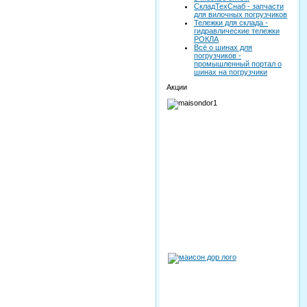
СкладТехСнаб - запчасти
для вилочных погрузчиков
Тележки для склада -
гидравлические тележки
РОКЛА
Всё о шинах для
погрузчиков -
промышленный портал о
шинах на погрузчики
Акции