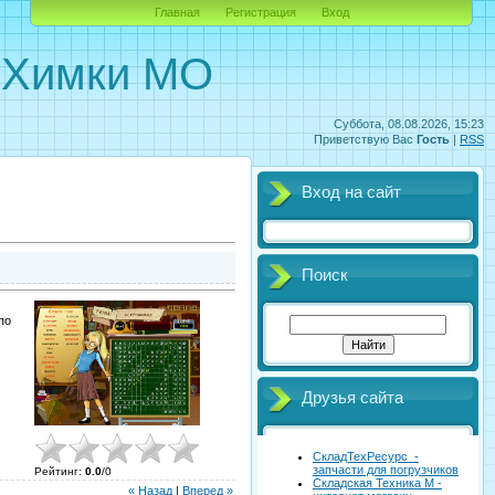
Главная
Регистрация
Вход
. Химки МО
Суббота, 08.08.2026, 15:23
Приветствую Вас
Гость
|
RSS
Вход на сайт
Поиск
по
Друзья сайта
СкладТехРесурс -
запчасти для погрузчиков
Рейтинг
:
0.0
/
0
Складская Техника М -
« Назад
|
Вперед »