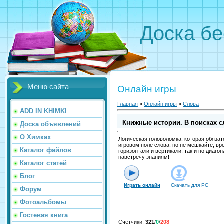
Доска бе
Меню сайта
Онлайн игры
Главная
»
Онлайн игры
»
Слова
ADD IN KHIMKI
Книжные истории. В поисках с
Доска объявлений
О Химках
Логическая головоломка, которая обяза
игровом поле слова, но не мешкайте, вре
Каталог файлов
горизонтали и вертикали, так и по диаго
навстречу знаниям!
Каталог статей
Блог
Играть онлайн
Скачать для
PC
Форум
Фотоальбомы
Гостевая книга
Счетчики
:
321
/
0
/
208