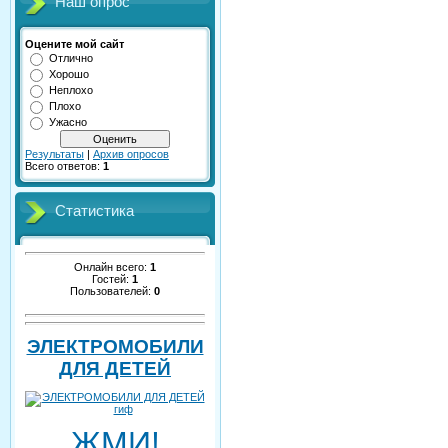
Наш опрос
Оцените мой сайт
Отлично
Хорошо
Неплохо
Плохо
Ужасно
Результаты
|
Архив опросов
Всего ответов:
1
Статистика
Онлайн всего:
1
Гостей:
1
Пользователей:
0
ЭЛЕКТРОМОБИЛИ
ДЛЯ ДЕТЕЙ
ЖМИ!