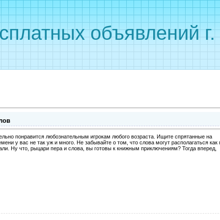
сплатных объявлений г
лов
тельно понравится любознательным игрокам любого возраста. Ищите спрятанные на
мени у вас не так уж и много. Не забывайте о том, что слова могут располагаться как 
нали. Ну что, рыцари пера и слова, вы готовы к книжным приключениям? Тогда вперед,