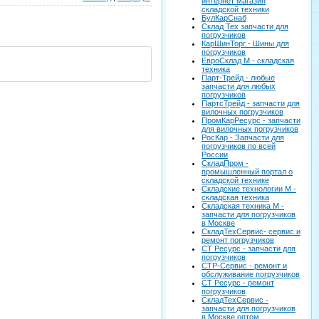
интернет магазин
складской техники
БулКарСнаб
Склад Тех запчасти для
погрузчиков
КарШинТорг - Шины для
погрузчиков
ЕвроСклад М - складская
техника
Парт-Трейд - любые
запчасти для любых
погрузчиков
ПартсТрейд - запчасти для
вилочных погрузчиков
ПромКарРесурс - запчасти
для вилочных погрузчиков
РосКар - Запчасти для
погрузчиков по всей
России
СкладПром -
промышленный портал о
складской технике
Складские технологии М -
складская техника
Складская техника М -
запчасти для погрузчиков
в Москве
СкладТехСервис- сервис и
ремонт погрузчиков
СТ Ресурс - запчасти для
погрузчиков
СТР-Сервис - ремонт и
обслуживание погрузчиков
СТ Ресурс - ремонт
погрузчиков
СкладТехСервис -
запчасти для погрузчиков
в Москве оптом