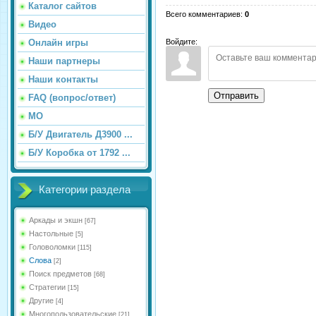
Каталог сайтов
Всего комментариев
:
0
Видео
Онлайн игры
Войдите:
Наши партнеры
Наши контакты
Отправить
FAQ (вопрос/ответ)
МО
Б/У Двигатель Д3900 ...
Б/У Коробка от 1792 ...
Категории раздела
Аркады и экшн
[67]
Настольные
[5]
Головоломки
[115]
Слова
[2]
Поиск предметов
[68]
Стратегии
[15]
Другие
[4]
Многопользовательские
[21]