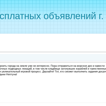
сплатных объявлений г
троить города на земле уже не интересно. Пора отправиться на морское дно и навести
асочных подводных локаций, в том числе кладбище затонувших кораблей и таинственны
и увлекательный игровой процесс. Дерзайте! Тот, кто сможет выполнить задания досро
дыки Нептуна!