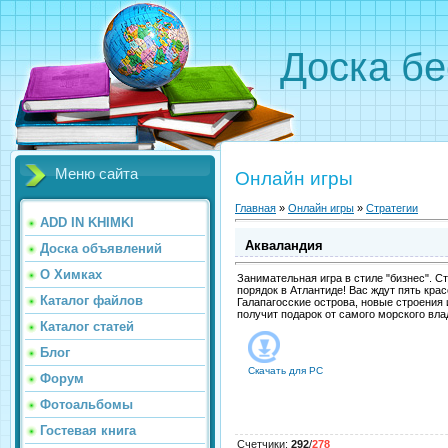
Доска бе
Меню сайта
Онлайн игры
Главная
»
Онлайн игры
»
Стратегии
ADD IN KHIMKI
Акваландия
Доска объявлений
О Химках
Занимательная игра в стиле "бизнес". С
порядок в Атлантиде! Вас ждут пять кр
Каталог файлов
Галапагосские острова, новые строения 
получит подарок от самого морского вла
Каталог статей
Блог
Скачать для
PC
Форум
Фотоальбомы
Гостевая книга
Счетчики
:
292
/
278