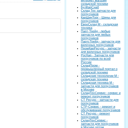
интернет магазин
складской техники
БулКарСнаб
Склад Тех запчасти для
погрузчиков
КарШинТорг - Шины для
погрузчиков
ЕвроСклад М - складская
техника
Парт-Трейд - любые
запчасти для любых
погрузчиков
ПартсТрейд - запчасти для
вилочных погрузчиков
ПромКарРесурс - запчасти
для вилочных погрузчиков
РосКар - Запчасти для
погрузчиков по всей
России
СкладПром -
промышленный портал о
складской технике
Складские технологии М -
складская техника
Складская техника М -
запчасти для погрузчиков
в Москве
СкладТехСервис- сервис и
ремонт погрузчиков
СТ Ресурс - запчасти для
погрузчиков
СТР-Сервис - ремонт и
обслуживание погрузчиков
СТ Ресурс - ремонт
погрузчиков
СкладТехСервис -
запчасти для погрузчиков
в Москве оптом