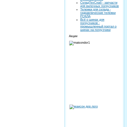
СкладТехСнаб - запчасти
для вилочных погрузчиков
Тележки для склада -
гидравлические тележки
РОКЛА
Всё о шинах для
погрузчиков -
промышленный портал о
шинах на погрузчики
Акции