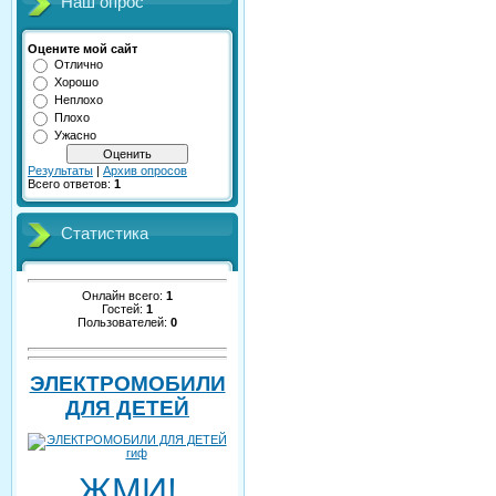
Наш опрос
Оцените мой сайт
Отлично
Хорошо
Неплохо
Плохо
Ужасно
Результаты
|
Архив опросов
Всего ответов:
1
Статистика
Онлайн всего:
1
Гостей:
1
Пользователей:
0
ЭЛЕКТРОМОБИЛИ
ДЛЯ ДЕТЕЙ
ЖМИ!