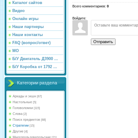
Каталог сайтов
Всего комментариев
:
0
Видео
Онлайн игры
Войдите:
Наши партнеры
Наши контакты
Отправить
FAQ (вопрос/ответ)
МО
Б/У Двигатель Д3900 ...
Б/У Коробка от 1792 ...
Категории раздела
Аркады и экшн
[67]
Настольные
[5]
Головоломки
[115]
Слова
[2]
Поиск предметов
[68]
Стратегии
[15]
Другие
[4]
Многопользовательские
[21]