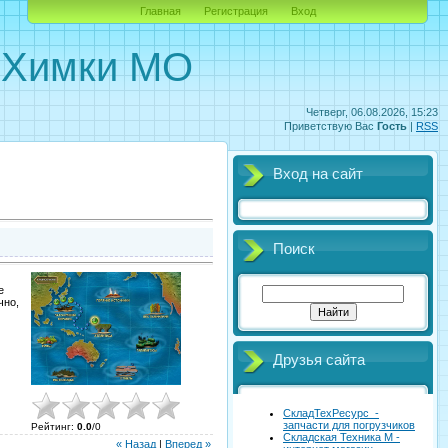
Главная
Регистрация
Вход
. Химки МО
Четверг, 06.08.2026, 15:23
Приветствую Вас
Гость
|
RSS
Вход на сайт
Поиск
е
чно,
Друзья сайта
СкладТехРесурс -
запчасти для погрузчиков
Рейтинг
:
0.0
/
0
Складская Техника М -
« Назад
|
Вперед »