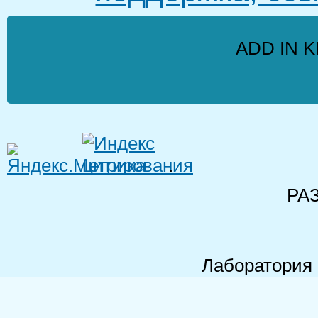
ADD IN K
.
РА
Лаборатория 