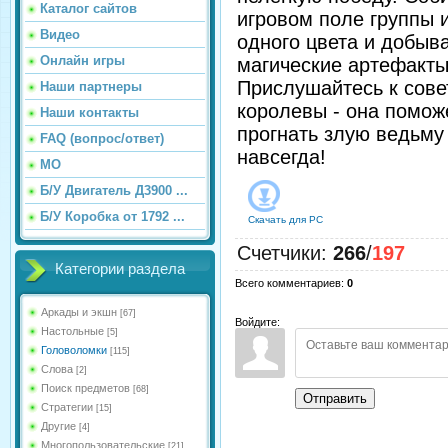
Каталог сайтов
игровом поле группы 
Видео
одного цвета и добыв
Онлайн игры
магические артефакты
Прислушайтесь к сов
Наши партнеры
королевы - она помож
Наши контакты
прогнать злую ведьму 
FAQ (вопрос/ответ)
навсегда!
МО
Б/У Двигатель Д3900 ...
Б/У Коробка от 1792 ...
Скачать для
PC
Счетчики
:
266
/
197
Категории раздела
Всего комментариев
:
0
Аркады и экшн
[67]
Войдите:
Настольные
[5]
Головоломки
[115]
Слова
[2]
Поиск предметов
[68]
Отправить
Стратегии
[15]
Другие
[4]
Многопользовательские
[21]