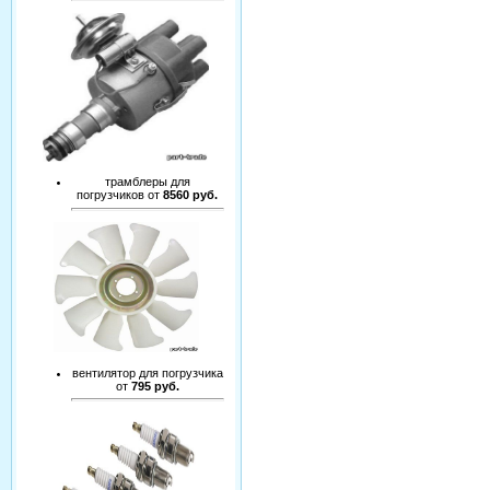
трамблеры для
погрузчиков от
8560 руб.
вентилятор для погрузчика
от
795 руб.