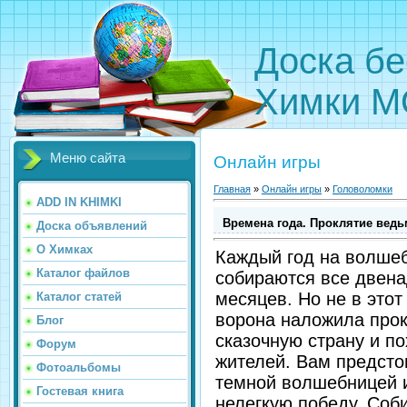
Доска бе
Химки М
Меню сайта
Онлайн игры
Главная
»
Онлайн игры
»
Головоломки
ADD IN KHIMKI
Времена года. Проклятие вед
Доска объявлений
О Химках
Каждый год на волше
Каталог файлов
собираются все двена
месяцев. Но не в этот
Каталог статей
ворона наложила прок
Блог
сказочную страну и по
Форум
жителей. Вам предсто
Фотоальбомы
темной волшебницей 
Гостевая книга
нелегкую победу. Соб