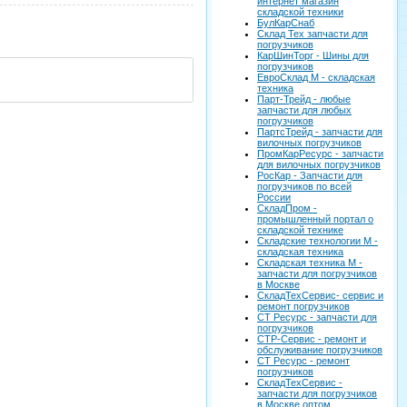
интернет магазин
складской техники
БулКарСнаб
Склад Тех запчасти для
погрузчиков
КарШинТорг - Шины для
погрузчиков
ЕвроСклад М - складская
техника
Парт-Трейд - любые
запчасти для любых
погрузчиков
ПартсТрейд - запчасти для
вилочных погрузчиков
ПромКарРесурс - запчасти
для вилочных погрузчиков
РосКар - Запчасти для
погрузчиков по всей
России
СкладПром -
промышленный портал о
складской технике
Складские технологии М -
складская техника
Складская техника М -
запчасти для погрузчиков
в Москве
СкладТехСервис- сервис и
ремонт погрузчиков
СТ Ресурс - запчасти для
погрузчиков
СТР-Сервис - ремонт и
обслуживание погрузчиков
СТ Ресурс - ремонт
погрузчиков
СкладТехСервис -
запчасти для погрузчиков
в Москве оптом