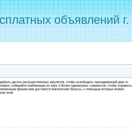
сплатных объявлений г
аздобыть десять могущественных амулетов, чтобы освободить заколдованный дом от
оломки, собирайте комбинации из трех и более одинаковых элементов, чтобы справить
 комбинации фишек вам достаются магические бонусы, с помощью которых можно
вом поле.