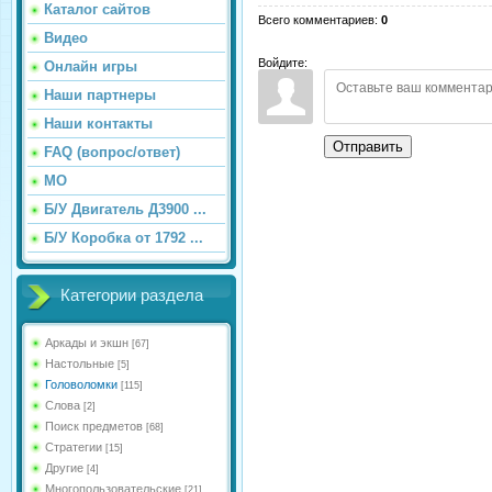
Каталог сайтов
Всего комментариев
:
0
Видео
Войдите:
Онлайн игры
Наши партнеры
Наши контакты
Отправить
FAQ (вопрос/ответ)
МО
Б/У Двигатель Д3900 ...
Б/У Коробка от 1792 ...
Категории раздела
Аркады и экшн
[67]
Настольные
[5]
Головоломки
[115]
Слова
[2]
Поиск предметов
[68]
Стратегии
[15]
Другие
[4]
Многопользовательские
[21]