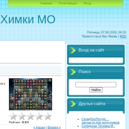
Главная
Регистрация
Вход
. Химки МО
Пятница, 07.08.2026, 06:20
Приветствую Вас
Гость
|
RSS
Вход на сайт
Поиск
ся с
Друзья сайта
СкладТехРесурс -
запчасти для погрузчиков
Рейтинг
:
0.0
/
0
Складская Техника М -
« Назад
|
Вперед »