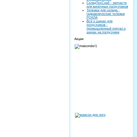
СкладТехСнаб - запчасти
для вилочных погрузчиков
Тележки для склада -
гидравлические тележки
РОКЛА
Всё о шинах для
погрузчиков -
промышленный портал о
шинах на погрузчики
Акции