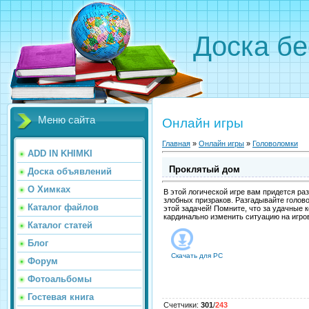
Доска бе
Меню сайта
Онлайн игры
Главная
»
Онлайн игры
»
Головоломки
ADD IN KHIMKI
Проклятый дом
Доска объявлений
О Химках
В этой логической игре вам придется р
злобных призраков. Разгадывайте голов
Каталог файлов
этой задачей! Помните, что за удачные
кардинально изменить ситуацию на игро
Каталог статей
Блог
Скачать для
PC
Форум
Фотоальбомы
Гостевая книга
Счетчики
:
301
/
243