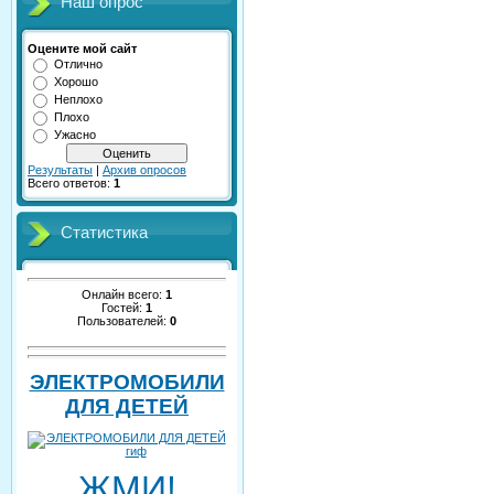
Наш опрос
Оцените мой сайт
Отлично
Хорошо
Неплохо
Плохо
Ужасно
Результаты
|
Архив опросов
Всего ответов:
1
Статистика
Онлайн всего:
1
Гостей:
1
Пользователей:
0
ЭЛЕКТРОМОБИЛИ
ДЛЯ ДЕТЕЙ
ЖМИ!