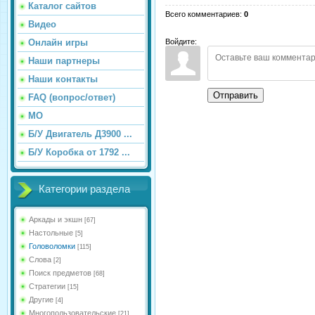
Каталог сайтов
Всего комментариев
:
0
Видео
Онлайн игры
Войдите:
Наши партнеры
Наши контакты
Отправить
FAQ (вопрос/ответ)
МО
Б/У Двигатель Д3900 ...
Б/У Коробка от 1792 ...
Категории раздела
Аркады и экшн
[67]
Настольные
[5]
Головоломки
[115]
Слова
[2]
Поиск предметов
[68]
Стратегии
[15]
Другие
[4]
Многопользовательские
[21]