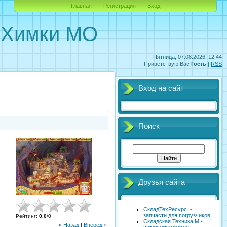
Главная
Регистрация
Вход
. Химки МО
Пятница, 07.08.2026, 12:44
Приветствую Вас
Гость
|
RSS
Вход на сайт
Поиск
Друзья сайта
СкладТехРесурс -
запчасти для погрузчиков
Рейтинг
:
0.0
/
0
Складская Техника М -
« Назад
|
Вперед »