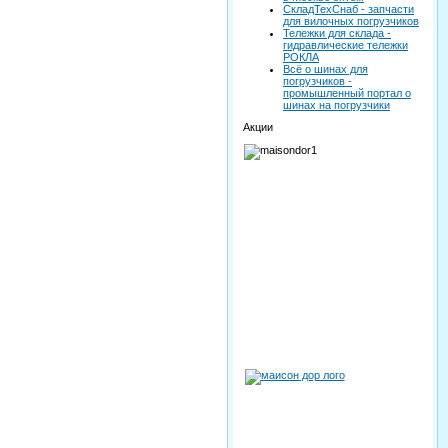
СкладТехСнаб - запчасти
для вилочных погрузчиков
Тележки для склада -
гидравлические тележки
РОКЛА
Всё о шинах для
погрузчиков -
промышленный портал о
шинах на погрузчики
Акции