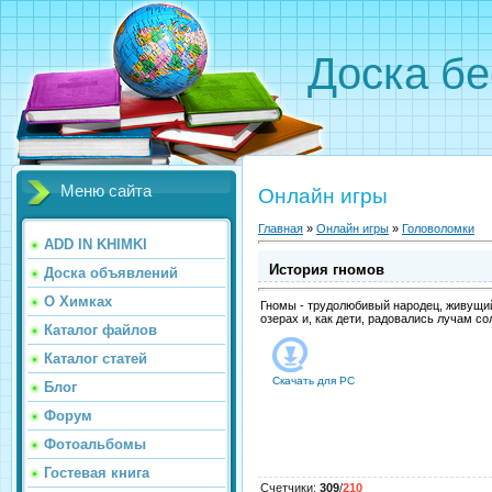
Доска бе
Меню сайта
Онлайн игры
Главная
»
Онлайн игры
»
Головоломки
ADD IN KHIMKI
История гномов
Доска объявлений
О Химках
Гномы - трудолюбивый народец, живущий 
озерах и, как дети, радовались лучам со
Каталог файлов
Каталог статей
Скачать для
PC
Блог
Форум
Фотоальбомы
Гостевая книга
Счетчики
:
309
/
210