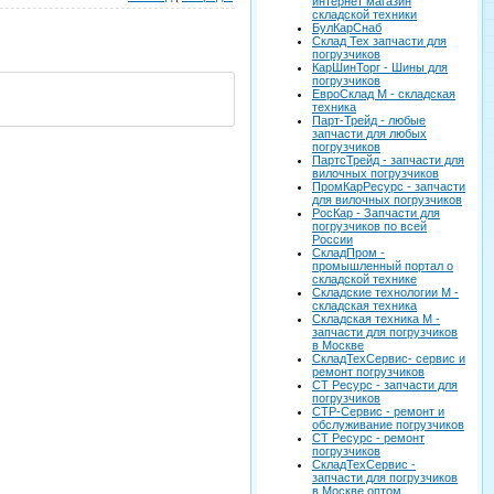
интернет магазин
складской техники
БулКарСнаб
Склад Тех запчасти для
погрузчиков
КарШинТорг - Шины для
погрузчиков
ЕвроСклад М - складская
техника
Парт-Трейд - любые
запчасти для любых
погрузчиков
ПартсТрейд - запчасти для
вилочных погрузчиков
ПромКарРесурс - запчасти
для вилочных погрузчиков
РосКар - Запчасти для
погрузчиков по всей
России
СкладПром -
промышленный портал о
складской технике
Складские технологии М -
складская техника
Складская техника М -
запчасти для погрузчиков
в Москве
СкладТехСервис- сервис и
ремонт погрузчиков
СТ Ресурс - запчасти для
погрузчиков
СТР-Сервис - ремонт и
обслуживание погрузчиков
СТ Ресурс - ремонт
погрузчиков
СкладТехСервис -
запчасти для погрузчиков
в Москве оптом