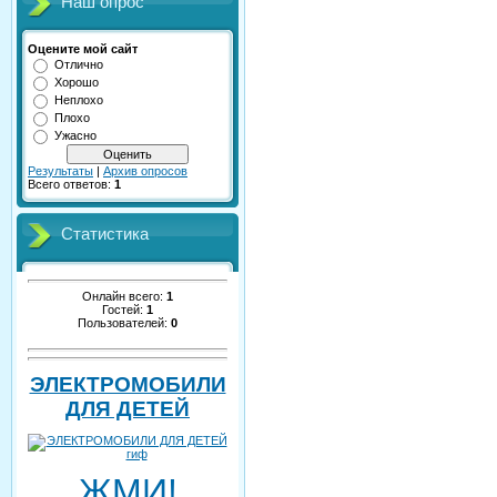
Наш опрос
Оцените мой сайт
Отлично
Хорошо
Неплохо
Плохо
Ужасно
Результаты
|
Архив опросов
Всего ответов:
1
Статистика
Онлайн всего:
1
Гостей:
1
Пользователей:
0
ЭЛЕКТРОМОБИЛИ
ДЛЯ ДЕТЕЙ
ЖМИ!