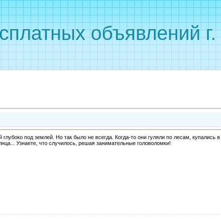
сплатных объявлений г
глубоко под землей. Но так было не всегда. Когда-то они гуляли по лесам, купались в
лнца... Узнаете, что случилось, решая занимательные головоломки!