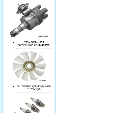
трамблеры для
погрузчиков от
8560 руб.
вентилятор для погрузчика
от
795 руб.