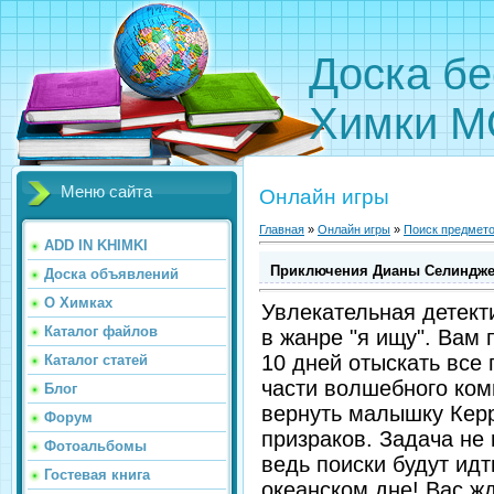
Доска бе
Химки М
Меню сайта
Онлайн игры
Главная
»
Онлайн игры
»
Поиск предмет
ADD IN KHIMKI
Приключения Дианы Селинджер
Доска объявлений
О Химках
Увлекательная детект
Каталог файлов
в жанре "я ищу". Вам 
10 дней отыскать все
Каталог статей
части волшебного ком
Блог
вернуть малышку Керр
Форум
призраков. Задача не 
Фотоальбомы
ведь поиски будут идт
Гостевая книга
океанском дне! Вас ж