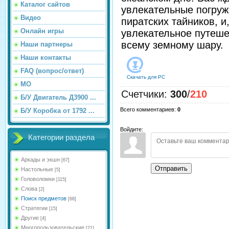
Каталог сайтов
увлекательные погруж
Видео
пиратских тайников, и,
Онлайн игры
увлекательное путеше
всему земному шару.
Наши партнеры
Наши контакты
FAQ (вопрос/ответ)
Скачать для
PC
МО
Счетчики
:
300
/
210
Б/У Двигатель Д3900 ...
Всего комментариев
:
0
Б/У Коробка от 1792 ...
Войдите:
Категории раздела
Аркады и экшн
[67]
Отправить
Настольные
[5]
Головоломки
[115]
Слова
[2]
Поиск предметов
[68]
Стратегии
[15]
Другие
[4]
Многопользовательские
[21]