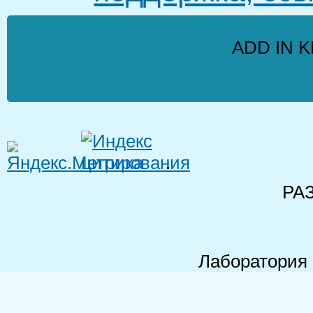
ADD IN K
.
РА
Лаборатория 