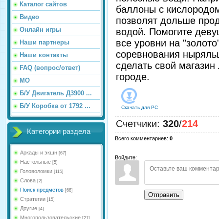
Каталог сайтов
баллоны с кислородом
Видео
позволят дольше про
Онлайн игры
водой. Помогите деву
все уровни на "золото
Наши партнеры
соревнования ныряль
Наши контакты
сделать свой магазин
FAQ (вопрос/ответ)
городе.
МО
Б/У Двигатель Д3900 ...
Б/У Коробка от 1792 ...
Скачать для
PC
Счетчики
:
320
/
214
Категории раздела
Всего комментариев
:
0
Аркады и экшн
[67]
Войдите:
Настольные
[5]
Головоломки
[115]
Слова
[2]
Поиск предметов
[68]
Отправить
Стратегии
[15]
Другие
[4]
Многопользовательские
[21]