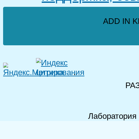
ADD IN K
.
РА
Лаборатория 