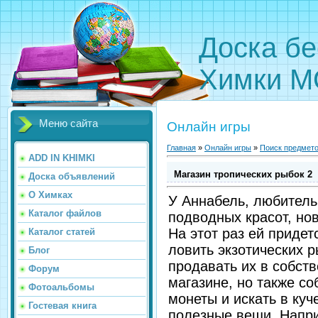
Доска бе
Химки М
Меню сайта
Онлайн игры
Главная
»
Онлайн игры
»
Поиск предмет
ADD IN KHIMKI
Магазин тропических рыбок 2
Доска объявлений
О Химках
У Аннабель, любител
Каталог файлов
подводных красот, но
На этот раз ей придет
Каталог статей
ловить экзотических р
Блог
продавать их в собст
Форум
магазине, но также со
Фотоальбомы
монеты и искать в куч
Гостевая книга
полезные вещи. Напр