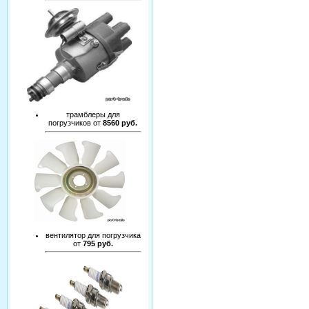
трамблеры для
погрузчиков от
8560 руб.
вентилятор для погрузчика
от
795 руб.