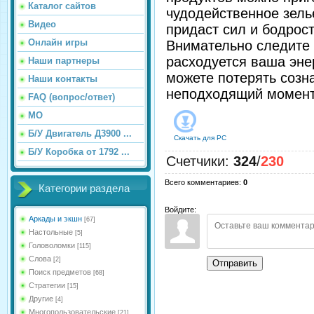
Каталог сайтов
чудодейственное зель
Видео
придаст сил и бодрост
Онлайн игры
Внимательно следите 
расходуется ваша эне
Наши партнеры
можете потерять созн
Наши контакты
неподходящий момент
FAQ (вопрос/ответ)
МО
Б/У Двигатель Д3900 ...
Скачать для
PC
Б/У Коробка от 1792 ...
Счетчики
:
324
/
230
Всего комментариев
:
0
Категории раздела
Войдите:
Аркады и экшн
[67]
Настольные
[5]
Головоломки
[115]
Слова
[2]
Отправить
Поиск предметов
[68]
Стратегии
[15]
Другие
[4]
Многопользовательские
[21]