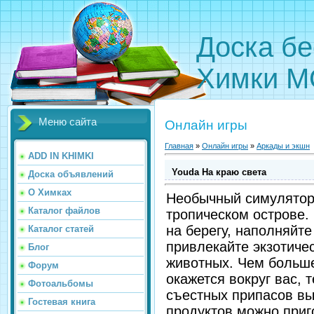
Доска бе
Химки М
Меню сайта
Онлайн игры
Главная
»
Онлайн игры
»
Аркады и экшн
ADD IN KHIMKI
Youda На краю света
Доска объявлений
О Химках
Необычный симулято
Каталог файлов
тропическом острове.
на берегу, наполняйте
Каталог статей
привлекайте экзотиче
Блог
животных. Чем больш
Форум
окажется вокруг вас, 
Фотоальбомы
съестных припасов вы
Гостевая книга
продуктов можно приг