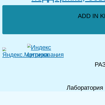
ADD IN K
.
РА
Лаборатория 