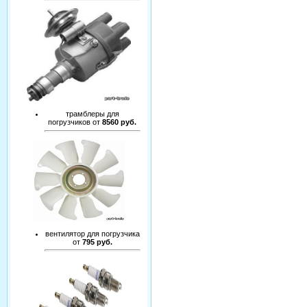
трамблеры для
погрузчиков от
8560 руб.
вентилятор для погрузчика
от
795 руб.